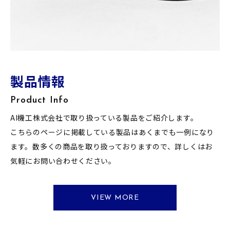
製品情報
取引先一覧
採用情報
Product Info
Partners
Recruitment
AI機工株式会社で取り扱っている製品をご紹介します。
機械工具販売・修理業者として多くのメーカー様と取引させ
採用に関する情報はこちらからご覧ください。
こちらのページに掲載している製品はあくまでも一例になり
ていただいています。詳しい取り扱い製品に関してはお問い
弊社では業界のエキスパートとしての幅広い知識を身に付け
ます。数多くの商品を取り扱っておりますので、詳しくはお
合わせください。取引先一覧はこちらからご覧ください。
ていただけるように指導いたします。キャリアアップを目指
気軽にお問い合わせください。
す方、ご興味のある方はお気軽にお問い合わせください。
VIEW MORE
VIEW MORE
VIEW MORE