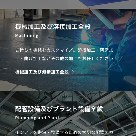
機械加工及び溶接加工全般
Machining
お持ちの機械をカスタマイズ。溶接加工・研磨加
工・曲げ加工などその他の加工もお任せください！
機械加工及び溶接加工全般
配管設備及びプラント設備全般
Plumbing and Plant
インフラを供給・整備するための大切な配管をガ